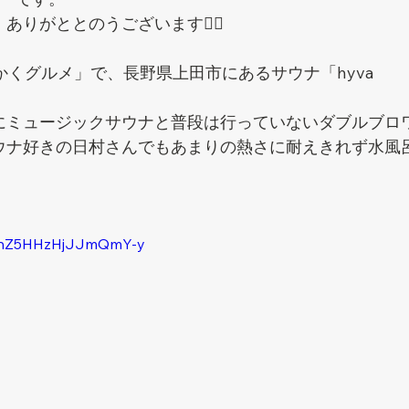
りがととのうございます🧖‍♀️
かくグルメ」で、長野県上田市にあるサウナ「hyva 
にミュージックサウナと普段は行っていないダブルブロ
ウナ好きの日村さんでもあまりの熱さに耐えきれず水風
i=hZ5HHzHjJJmQmY-y