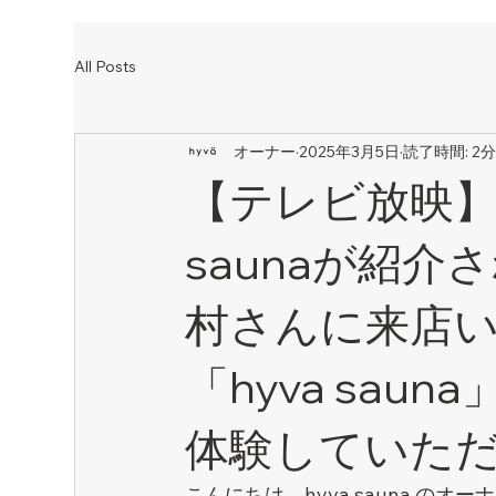
All Posts
オーナー
2025年3月5日
読了時間: 2
【テレビ放映】
saunaが紹
村さんに来店
「hyva sa
体験していた
こんにちは、hyva sauna のオ