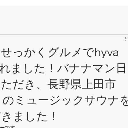
分
せっかくグルメでhyva
介されました！バナナマン日
いただき、長野県上田市
una」のミュージックサウナ
だきました！
ーナーです。