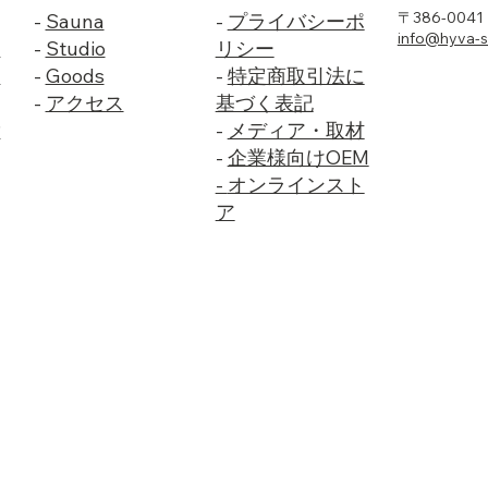
〒386-004
-
Sauna
-
プライバシーポ
info@hyva-
問
-
Studio
リシー
リ
-
Goods
-
特定商取引法に
-
アクセス
基づく表記
ご
-
メディア・取材
-
企業様向けOEM
-
オンラインスト
ア